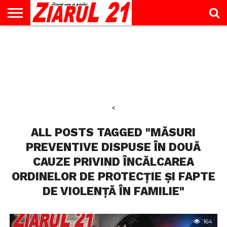
ACTUALITATE
INTERVIU
EDUCAŢIE
LIFESTYLE
OPINII
SPORT
ŞTIRI
UTILE
CONTACT
& TIMP
LIBER
<
ALL POSTS TAGGED "MĂSURI
PREVENTIVE DISPUSE ÎN DOUĂ
CAUZE PRIVIND ÎNCĂLCAREA
ORDINELOR DE PROTECȚIE ȘI FAPTE
DE VIOLENȚĂ ÎN FAMILIE"
164