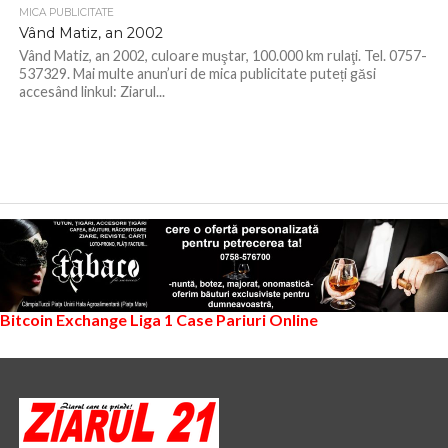
MICA PUBLICITATE
Vând Matiz, an 2002
Vând Matiz, an 2002, culoare muştar, 100.000 km rulaţi. Tel. 0757-
537329. Mai multe anun’uri de mica publicitate puteți găsi
accesând linkul: Ziarul...
Bitcoin Exchange
Liga 1
Case Pariuri Online