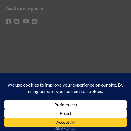
Ziarul care te prinde
Acest site folosește cookies. Navigând în continuare, vă exprimați acordul asupra folosirii
CONTACT
CLAUS WEB DESIGN & HOSTING
cookie-urilor.
Află mai multe
© Ziarul 21 Turda | Materialele de pe acest site pot fi preluate doar cu acordul
Am înțeles!
scris al reprezentanţilor publicaţiei Ziarul 21.