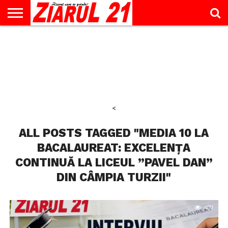
ACTUALITATE
INTERVIU
EDUCAŢIE
LIFESTYLE
OPINII
SPORT
ŞTIRI
UTILE
CONTACT
& TIMP
LIBER
<
ALL POSTS TAGGED "MEDIA 10 LA
BACALAUREAT: EXCELENȚA
CONTINUĂ LA LICEUL ”PAVEL DAN”
DIN CÂMPIA TURZII"
471