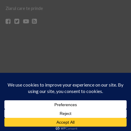
Ziarul care te prinde
Acest site folosește cookies. Navigând în continuare, vă exprimați acordul asupra folosirii
CONTACT
CLAUS WEB DESIGN & HOSTING
cookie-urilor.
Află mai multe
© Ziarul 21 Turda | Materialele de pe acest site pot fi preluate doar cu acordul
Am înțeles!
scris al reprezentanţilor publicaţiei Ziarul 21.