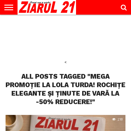
ACTUALITATE
INTERVIU
EDUCAŢIE
LIFESTYLE
OPINII
SPORT
ŞTIRI
UTILE
CONTACT
& TIMP
LIBER
<
ALL POSTS TAGGED "MEGA
PROMOȚIE LA LOLA TURDA! ROCHIȚE
ELEGANTE ȘI ȚINUTE DE VARĂ LA
-50% REDUCERE!"
218