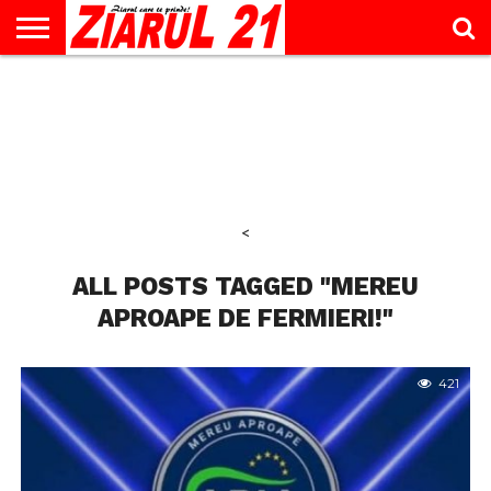
ACTUALITATE
INTERVIU
EDUCAŢIE
LIFESTYLE
OPINII
SPORT
ŞTIRI
UTILE
CONTACT
& TIMP
LIBER
<
ALL POSTS TAGGED "MEREU
APROAPE DE FERMIERI!"
421