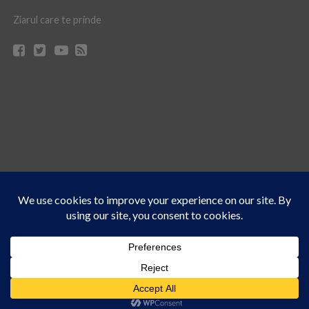
Ziarul care te prinde
Acest site folosește cookies. Navigând în continuare, vă exprimați acordul asupra folosirii
CONTACT
CLAUS WEB DESIGN & HOSTING
cookie-urilor.
Află mai multe
© Ziarul 21 Turda | Materialele de pe acest site pot fi preluate doar cu acordul
Am înțeles!
scris al reprezentanţilor publicaţiei Ziarul 21.