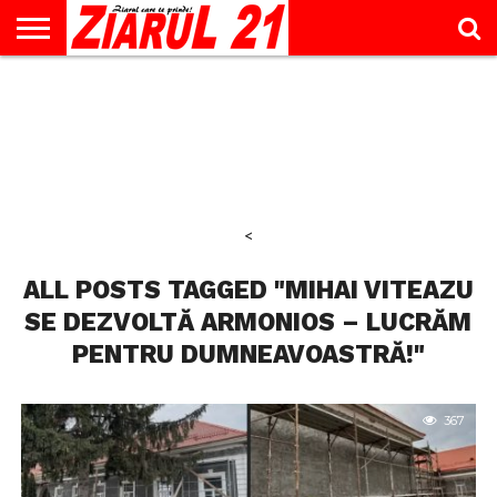
ACTUALITATE
INTERVIU
EDUCAŢIE
LIFESTYLE
OPINII
SPORT
ŞTIRI
UTILE
CONTACT
& TIMP
LIBER
<
ALL POSTS TAGGED "MIHAI VITEAZU
SE DEZVOLTĂ ARMONIOS – LUCRĂM
PENTRU DUMNEAVOASTRĂ!"
367