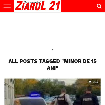
ACTUALITATE
INTERVIU
EDUCAŢIE
LIFESTYLE
OPINII
SPORT
ŞTIRI
UTILE
CONTACT
& TIMP
LIBER
<
ALL POSTS TAGGED "MINOR DE 15
ANI"
224