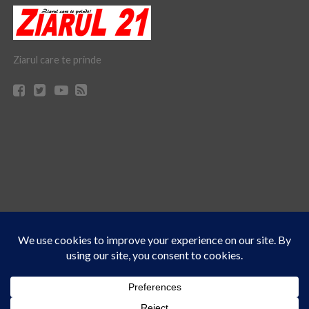
Ziarul care te prinde
Acest site folosește cookies. Navigând în continuare, vă exprimați acordul asupra folosirii