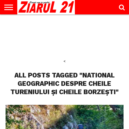
ACTUALITATE
INTERVIU
EDUCAŢIE
LIFESTYLE
OPINII
SPORT
ŞTIRI
UTILE
CONTACT
& TIMP
LIBER
<
ALL POSTS TAGGED "NATIONAL
GEOGRAPHIC DESPRE CHEILE
TURENIULUI ȘI CHEILE BORZEȘTI"
1.7K