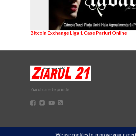
Bitcoin Exchange
Liga 1
Case Pariuri Online
Ziarul care te prinde
Cookie Consent plugin for the EU cookie
© Ziarul 21 Turda | Materialele de pe acest site pot fi preluate doar 