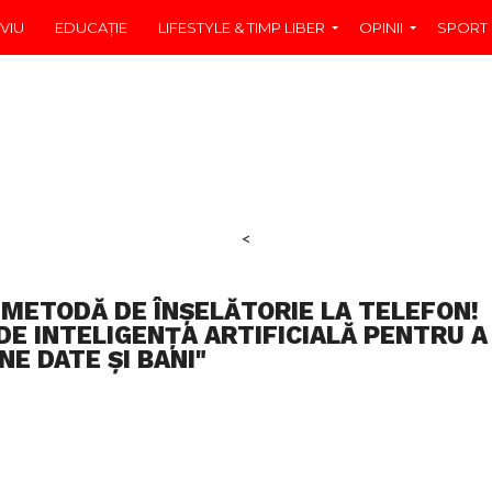
VIU
EDUCAŢIE
LIFESTYLE & TIMP LIBER
OPINII
SPORT
<
 METODĂ DE ÎNȘELĂTORIE LA TELEFON!
DE INTELIGENȚA ARTIFICIALĂ PENTRU A
NE DATE ȘI BANI"