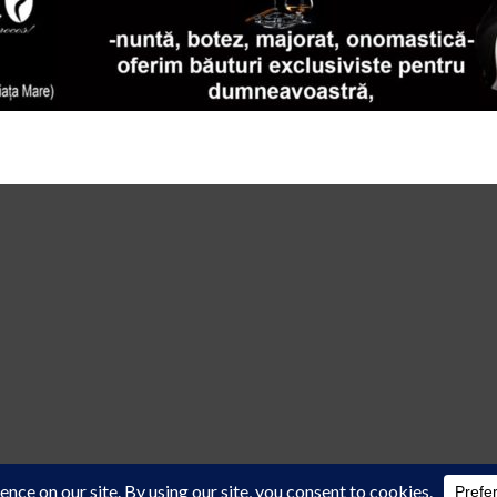
 law
cu acordul scris al reprezentanţilor