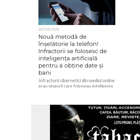
ACTUALITATE
Nouă metodă de
înșelătorie la telefon!
Infractorii se folosesc de
inteligența artificială
pentru a obține date și
bani
Infractorii cibernetici din mediul online
erau singurii care foloseau inteligența
artificială pentru fraude până acum,
însă, în ultimul timp au apărut cazuri...