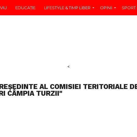
VIU
EDUCAŢIE
LIFESTYLE & TIMP LIBER
OPINII
SPORT
<
REȘEDINTE AL COMISIEI TERITORIALE D
RI CÂMPIA TURZII"