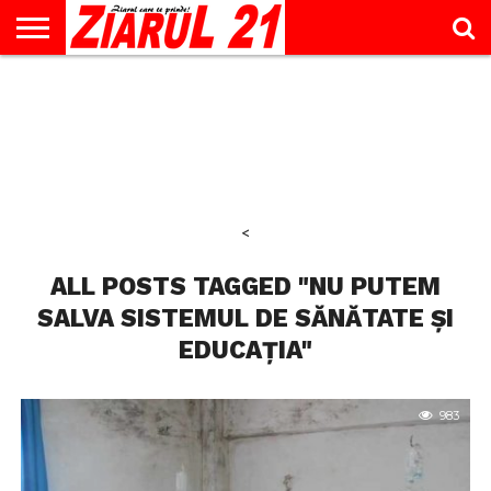
ACTUALITATE
INTERVIU
EDUCAŢIE
LIFESTYLE
OPINII
SPORT
ŞTIRI
UTILE
CONTACT
& TIMP
LIBER
<
ALL POSTS TAGGED "NU PUTEM
SALVA SISTEMUL DE SĂNĂTATE ȘI
EDUCAȚIA"
983