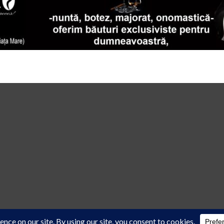
 law
cu acordul scris al reprezentanţilor