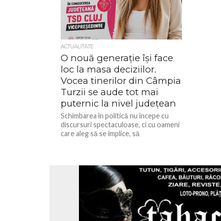
ACTUALITATE
O nouă generație își face
loc la masa deciziilor.
Vocea tinerilor din Câmpia
Turzii se aude tot mai
puternic la nivel județean
Schimbarea în politică nu începe cu
discursuri spectaculoase, ci cu oameni
care aleg să se implice, să
construiască și să își asume...