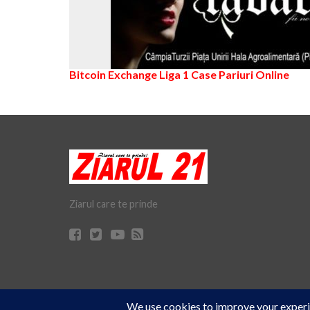
Bitcoin Exchange
Liga 1
Case Pariuri Online
Ziarul care te prinde
Cookie Consent plugin for the EU cookie
© Ziarul 21 Turda | Materialele de pe acest site pot fi preluate doar 