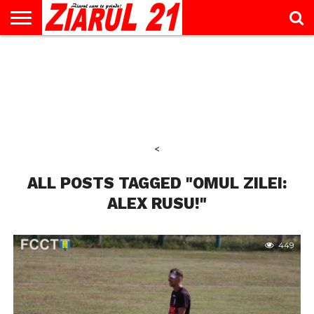
ACTUALITATE
INTERVIU
EDUCAŢIE
LIFESTYLE
OPINII
SPORT
ŞTIRI
UTILE
CONTACT
& TIMP
LIBER
<
ALL POSTS TAGGED "OMUL ZILEI:
ALEX RUSU!"
449