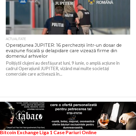
ACTUALITATE
Operațiunea JUPITER: 16 percheziții într-un dosar de
evaziune fiscală și delapidare care vizează firme din
domeniul arhivelor
Polițiștii clujeni au desfășurat luni, 9 iunie, o amplă acțiune în
cadrul Operațiunii JUPITER, vizând mai multe societăți
comerciale care activează în...
Bitcoin Exchange
Liga 1
Case Pariuri Online