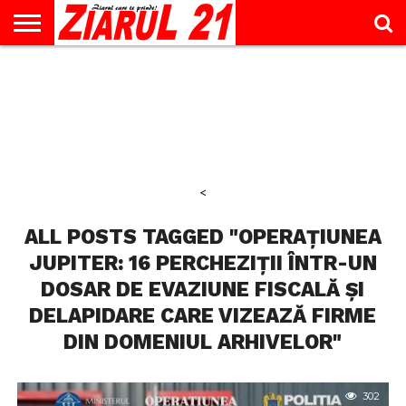
ACTUALITATE
INTERVIU
EDUCAŢIE
LIFESTYLE
OPINII
SPORT
ŞTIRI
UTILE
CONTACT
& TIMP
LIBER
<
ALL POSTS TAGGED "OPERAȚIUNEA
JUPITER: 16 PERCHEZIȚII ÎNTR-UN
DOSAR DE EVAZIUNE FISCALĂ ȘI
DELAPIDARE CARE VIZEAZĂ FIRME
DIN DOMENIUL ARHIVELOR"
302