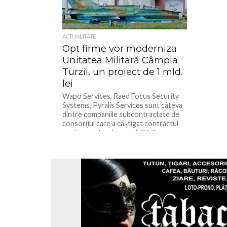
ACTUALITATE
Opt firme vor moderniza
Unitatea Militară Câmpia
Turzii, un proiect de 1 mld.
lei
Wapo Services, Raed Focus Security
Systems, Pyralis Services sunt câteva
dintre companiile sub­con­trac­tate de
consorţiul care a câştigat contractul
pentru mo­dernizarea Unităţii...