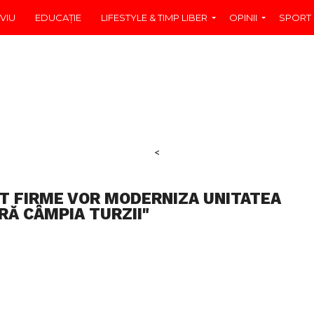
VIU
EDUCAŢIE
LIFESTYLE & TIMP LIBER
OPINII
SPORT
<
T FIRME VOR MODERNIZA UNITATEA
RĂ CÂMPIA TURZII"