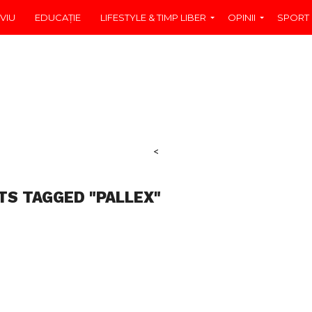
VIU
EDUCAŢIE
LIFESTYLE & TIMP LIBER
OPINII
SPORT
<
TS TAGGED "PALLEX"