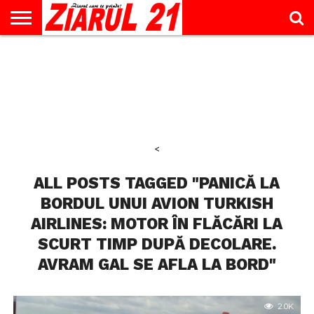
ACTUALITATE
INTERVIU
EDUCAŢIE
LIFESTYLE
OPINII
SPORT
ŞTIRI
UTILE
CONTACT
& TIMP
LIBER
<
ALL POSTS TAGGED "PANICĂ LA
BORDUL UNUI AVION TURKISH
AIRLINES: MOTOR ÎN FLĂCĂRI LA
SCURT TIMP DUPĂ DECOLARE.
AVRAM GAL SE AFLA LA BORD"
2.0K