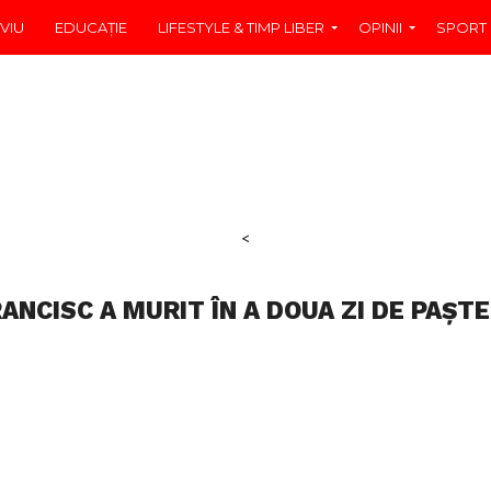
VIU
EDUCAŢIE
LIFESTYLE & TIMP LIBER
OPINII
SPORT
<
ANCISC A MURIT ÎN A DOUA ZI DE PAȘTE