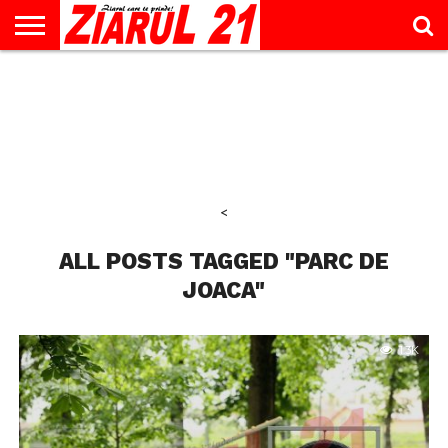
ACTUALITATE
INTERVIU
EDUCAŢIE
LIFESTYLE
OPINII
SPORT
ŞTIRI
UTILE
CONTACT
& TIMP
LIBER
<
ALL POSTS TAGGED "PARC DE
JOACA"
1.3K