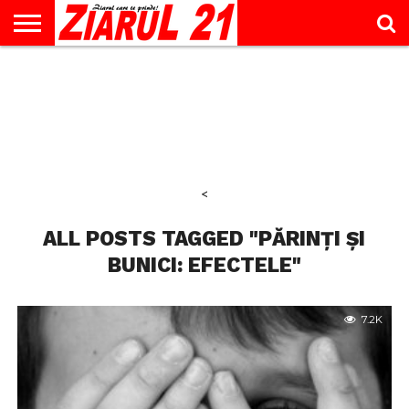
ACTUALITATE
INTERVIU
EDUCAŢIE
LIFESTYLE
OPINII
SPORT
ŞTIRI
UTILE
CONTACT
& TIMP
LIBER
<
ALL POSTS TAGGED "PĂRINȚI ȘI
BUNICI: EFECTELE"
7.2K