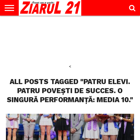
ACTUALITATE
INTERVIU
EDUCAŢIE
LIFESTYLE
OPINII
SPORT
ŞTIRI
UTILE
CONTACT
& TIMP
LIBER
<
ALL POSTS TAGGED "PATRU ELEVI.
PATRU POVEȘTI DE SUCCES. O
SINGURĂ PERFORMANȚĂ: MEDIA 10."
172