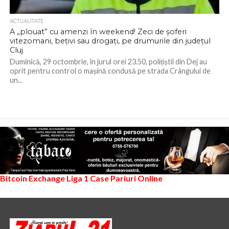
ACTUALITATE
A „plouat” cu amenzi în weekend! Zeci de șoferi
vitezomani, bețivi sau drogați, pe drumurile din județul
Cluj
Duminică, 29 octombrie, în jurul orei 23.50, polițiștii din Dej au
oprit pentru control o mașină condusă pe strada Crângului de
un...
Bitcoin Exchange
Liga 1
Case Pariuri Online