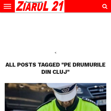
ACTUALITATE
INTERVIU
EDUCAŢIE
LIFESTYLE
OPINII
SPORT
ŞTIRI
UTILE
CONTACT
& TIMP
LIBER
<
ALL POSTS TAGGED "PE DRUMURILE
DIN CLUJ"
476