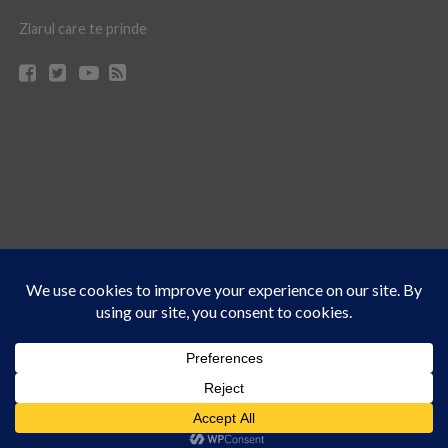
Ziarul care te prinde
Acest site folosește cookies. Navigând în continuare, vă exprimați acordul asupra folosirii
CONTACT
CLAUS WEB DESIGN & HOSTING
cookie-urilor.
Află mai multe
© Ziarul 21 Turda | Materialele de pe acest site pot fi preluate doar cu acordul
Am înțeles!
scris al reprezentanţilor publicaţiei Ziarul 21.