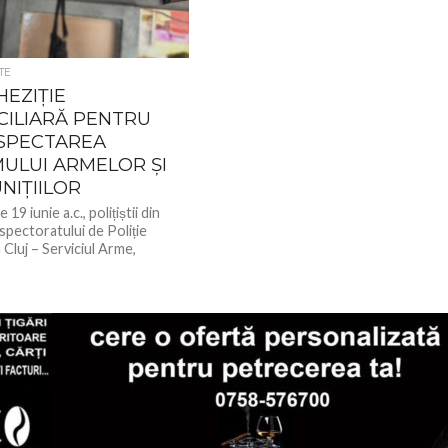
TE
EZIȚIE
CILIARĂ PENTRU
SPECTAREA
ULUI ARMELOR ȘI
NIȚIILOR
 19 iunie a.c., polițiștii din
spectoratului de Poliție
Cluj – Serviciul Arme,
 și Substanțe Periculoase au...