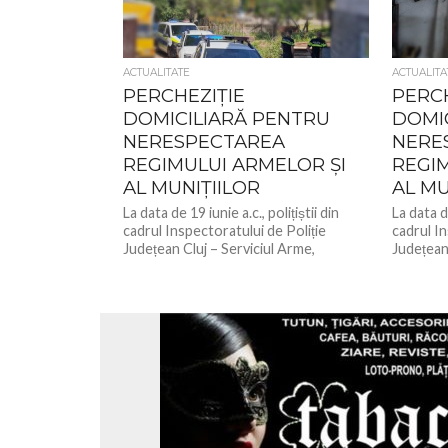
ACTUALITATE
ACTUALITA
PERCHEZIȚIE
PERCH
DOMICILIARĂ PENTRU
DOMI
NERESPECTAREA
NERE
REGIMULUI ARMELOR ȘI
REGIM
AL MUNIȚIILOR
AL MU
La data de 19 iunie a.c., polițiștii din
La data de
cadrul Inspectoratului de Poliție
cadrul In
Județean Cluj – Serviciul Arme,
Județean 
Explozivi și Substanțe Periculoase au...
Explozivi