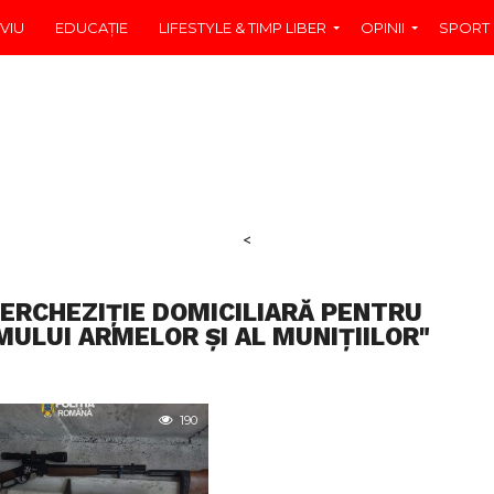
VIU
EDUCAŢIE
LIFESTYLE & TIMP LIBER
OPINII
SPORT
<
PERCHEZIȚIE DOMICILIARĂ PENTRU
ULUI ARMELOR ȘI AL MUNIȚIILOR"
190