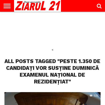
ACTUALITATE
INTERVIU
EDUCAŢIE
LIFESTYLE
OPINII
SPORT
ŞTIRI
UTILE
CONTACT
& TIMP
LIBER
<
ALL POSTS TAGGED "PESTE 1.350 DE
CANDIDAȚI VOR SUSȚINE DUMINICĂ
EXAMENUL NAȚIONAL DE
REZIDENȚIAT"
535