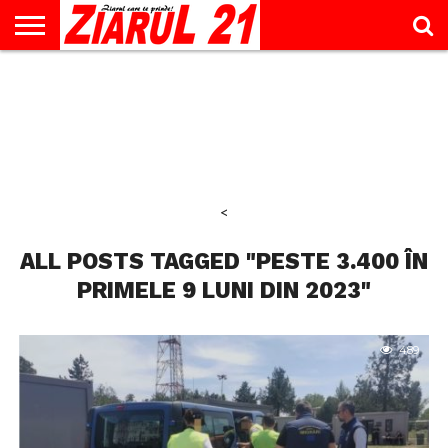
ACTUALITATE
INTERVIU
EDUCAŢIE
LIFESTYLE
OPINII
SPORT
ŞTIRI
UTILE
CONTACT
& TIMP
LIBER
<
ALL POSTS TAGGED "PESTE 3.400 ÎN
PRIMELE 9 LUNI DIN 2023"
489