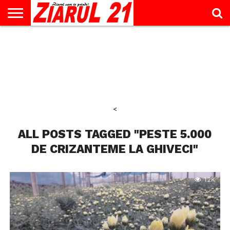
ACTUALITATE
INTERVIU
EDUCAŢIE
LIFESTYLE
OPINII
SPORT
ŞTIRI
UTILE
CONTACT
& TIMP
LIBER
<
ALL POSTS TAGGED "PESTE 5.000
DE CRIZANTEME LA GHIVECI"
1.2K