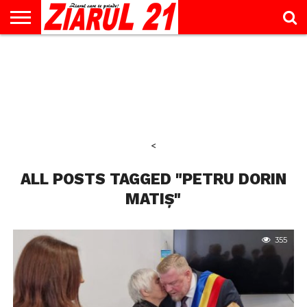
ACTUALITATE
INTERVIU
EDUCAŢIE
LIFESTYLE
OPINII
SPORT
ŞTIRI
UTILE
CONTACT
& TIMP
LIBER
<
ALL POSTS TAGGED "PETRU DORIN
MATIȘ"
355