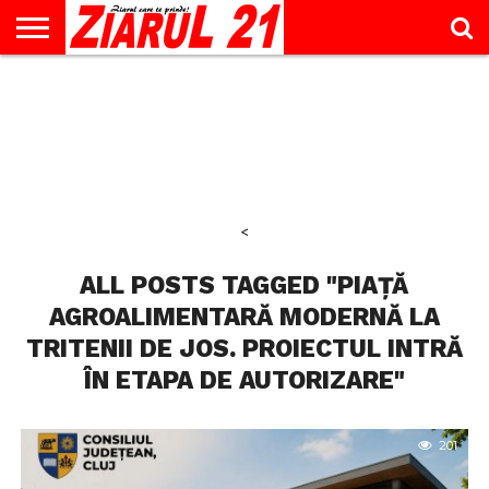
ACTUALITATE
INTERVIU
EDUCAŢIE
LIFESTYLE
OPINII
SPORT
ŞTIRI
UTILE
CONTACT
& TIMP
LIBER
<
ALL POSTS TAGGED "PIAȚĂ
AGROALIMENTARĂ MODERNĂ LA
TRITENII DE JOS. PROIECTUL INTRĂ
ÎN ETAPA DE AUTORIZARE"
201