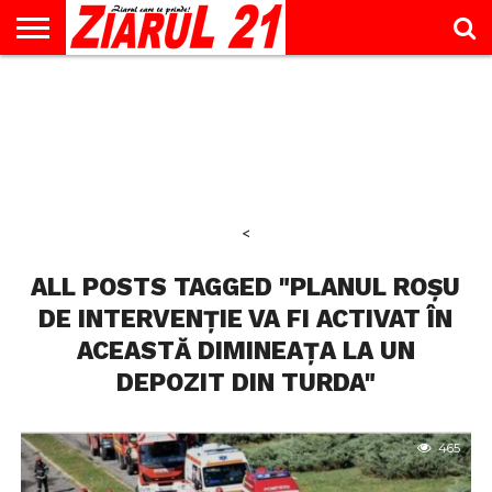
ACTUALITATE
INTERVIU
EDUCAŢIE
LIFESTYLE
OPINII
SPORT
ŞTIRI
UTILE
CONTACT
& TIMP
LIBER
<
ALL POSTS TAGGED "PLANUL ROȘU
DE INTERVENȚIE VA FI ACTIVAT ÎN
ACEASTĂ DIMINEAȚA LA UN
DEPOZIT DIN TURDA"
465