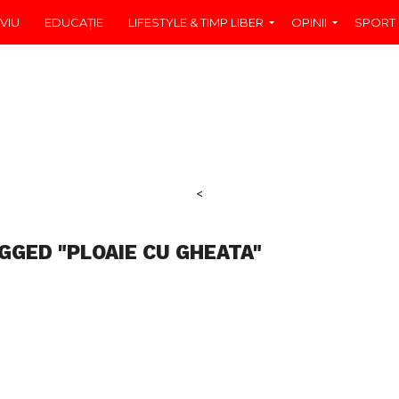
VIU
EDUCAŢIE
LIFESTYLE & TIMP LIBER
OPINII
SPORT
<
GGED "PLOAIE CU GHEATA"