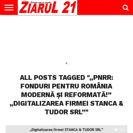
ACTUALITATE
INTERVIU
EDUCAŢIE
LIFESTYLE
OPINII
SPORT
ŞTIRI
UTILE
CONTACT
& TIMP
LIBER
<
ALL POSTS TAGGED "„PNRR:
FONDURI PENTRU ROMÂNIA
MODERNĂ ȘI REFORMATĂ!”
„DIGITALIZAREA FIRMEI STANCA &
TUDOR SRL”"
103