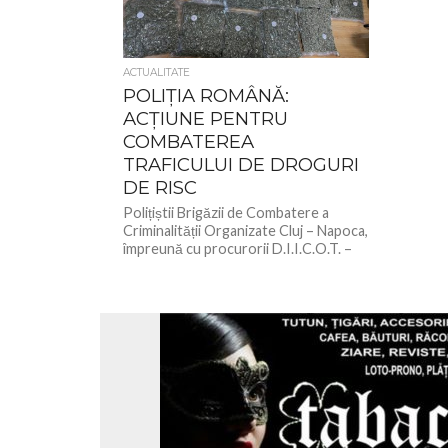
ACTUALITATE
POLIȚIA ROMÂNĂ:
ACȚIUNE PENTRU
COMBATEREA
TRAFICULUI DE DROGURI
DE RISC
Polițiștii Brigăzii de Combatere a
Criminalității Organizate Cluj – Napoca,
împreună cu procurorii D.I.I.C.O.T. –
Serviciul Teritorial Cluj, au documentat
activitatea infracțională...