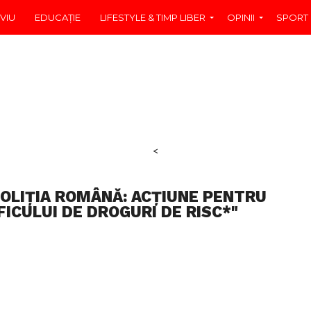
VIU
EDUCAŢIE
LIFESTYLE & TIMP LIBER
OPINII
SPORT
<
POLIȚIA ROMÂNĂ: ACȚIUNE PENTRU
ICULUI DE DROGURI DE RISC*"