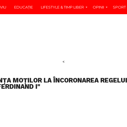
VIU
EDUCAŢIE
LIFESTYLE & TIMP LIBER
OPINII
SPORT
<
NȚA MOȚILOR LA ÎNCORONAREA REGELU
FERDINAND I"