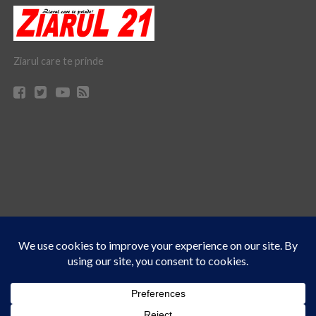
Ziarul care te prinde
Acest site folosește cookies. Navigând în continuare, vă exprimați acordul asupra folosirii