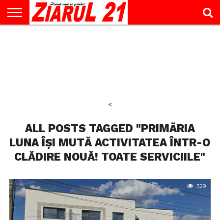
ACTUALITATE
INTERVIU
EDUCAŢIE
LIFESTYLE
OPINII
SPORT
ŞTIRI
UTILE
CONTACT
& TIMP
LIBER
<
ALL POSTS TAGGED "PRIMĂRIA
LUNA ÎȘI MUTĂ ACTIVITATEA ÎNTR-O
CLĂDIRE NOUĂ! TOATE SERVICIILE"
529