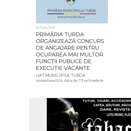
ACTUALITATE
PRIMĂRIA TURDA
ORGANIZEAZĂ CONCURS
DE ANGAJARE PENTRU
OCUPAREA MAI MULTOR
FUNCŢII PUBLICE DE
EXECUŢIE VACANTE
UAT MUNICIPIUL TURDA
organizează în data de 23 octombrie
2023, orele 11 concurs de recrutare
pentru ocuparea următoarelor funcţii
publice de execuţie...