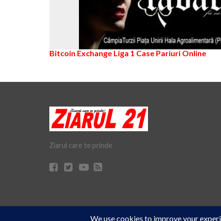
Bitcoin Exchange
Liga 1
Case Pariuri Online
Ziarul care te prinde
Cookie Consent plugin for the EU cookie
© Ziarul 21 Turda | Materialele de pe acest site pot fi preluate doar 