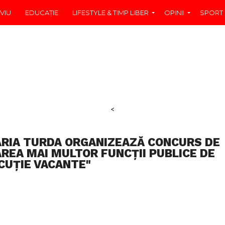
VIU
EDUCAŢIE
LIFESTYLE & TIMP LIBER
OPINII
SPORT
<
ĂRIA TURDA ORGANIZEAZĂ CONCURS DE
EA MAI MULTOR FUNCŢII PUBLICE DE
CUŢIE VACANTE"