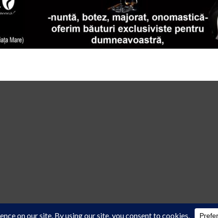
 law
cu acordul scris al reprezentanţilor