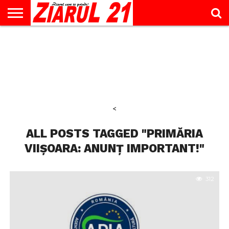
ACTUALITATE
INTERVIU
EDUCAŢIE
LIFESTYLE
OPINII
SPORT
ŞTIRI
UTILE
CONTACT
& TIMP
LIBER
<
ALL POSTS TAGGED "PRIMĂRIA
VIIȘOARA: ANUNȚ IMPORTANT!"
312