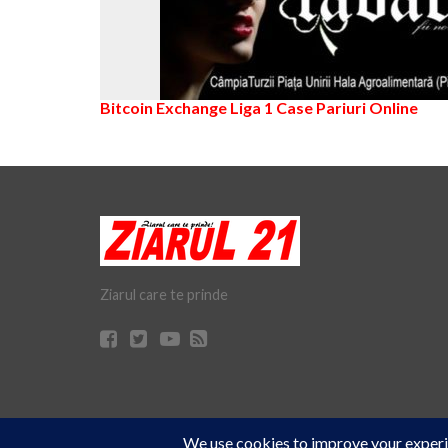
Bitcoin Exchange
Liga 1
Case Pariuri Online
Ziarul care te prinde
Cookie Consent plugin for the EU cookie
© Ziarul 21 Turda | Materialele de pe acest site pot fi preluate doar 