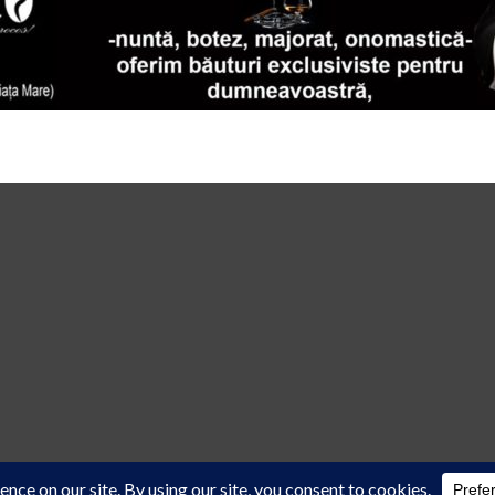
 law
cu acordul scris al reprezentanţilor