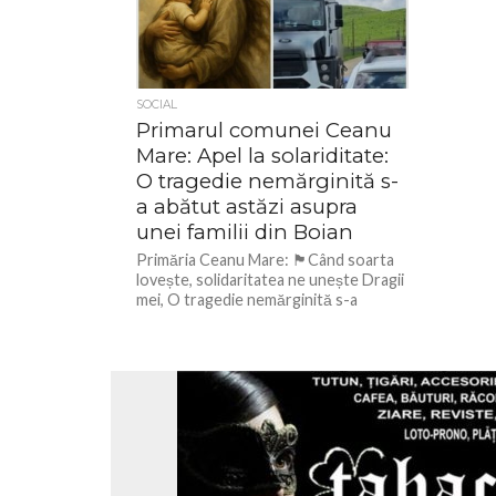
SOCIAL
Primarul comunei Ceanu
Mare: Apel la solariditate:
O tragedie nemărginită s-
a abătut astăzi asupra
unei familii din Boian
Primăria Ceanu Mare: 🏴Când soarta
lovește, solidaritatea ne unește Dragii
mei, O tragedie nemărginită s-a
abătut astăzi asupra unei familii din
Boian....