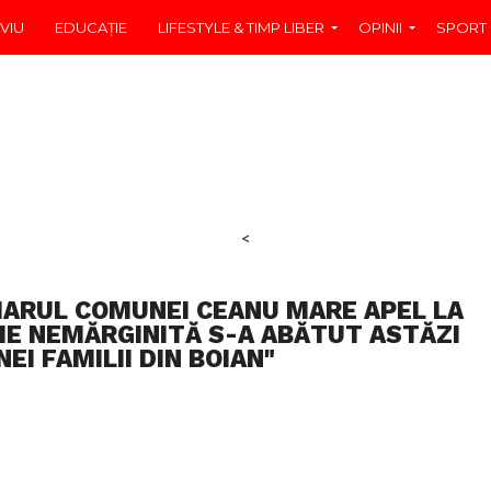
VIU
EDUCAŢIE
LIFESTYLE & TIMP LIBER
OPINII
SPORT
<
MARUL COMUNEI CEANU MARE APEL LA
DIE NEMĂRGINITĂ S-A ABĂTUT ASTĂZI
EI FAMILII DIN BOIAN"