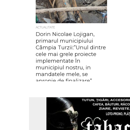
ACTUALITATE
Dorin Nicolae Lojigan,
primarul municipiului
Câmpia Turzii:”Unul dintre
cele mai grele proiecte
implementate în
municipiul nostru, in
mandatele mele, se
apropie de finalizare”
„Subtraversarea de cale ferată –
Magistrala Bucuresti – Cluj, km 449 +
950 m, se execută prin foraj orizontal
dirijat. Are o...