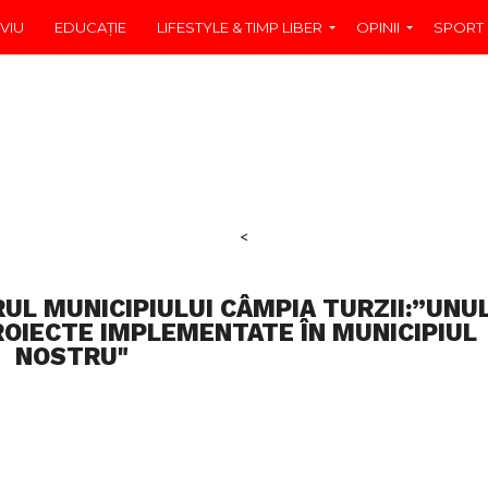
VIU
EDUCAŢIE
LIFESTYLE & TIMP LIBER
OPINII
SPORT
<
UL MUNICIPIULUI CÂMPIA TURZII:”UNU
ROIECTE IMPLEMENTATE ÎN MUNICIPIUL
NOSTRU"