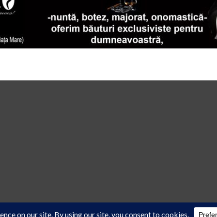
 law
cu acordul scris al reprezentanţilor