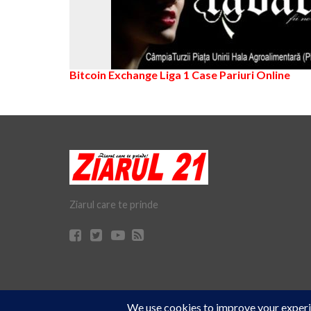
Bitcoin Exchange
Liga 1
Case Pariuri Online
Ziarul care te prinde
Cookie Consent plugin for the EU cookie
© Ziarul 21 Turda | Materialele de pe acest site pot fi preluate doar 