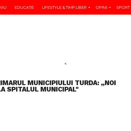
VIU
EDUCAŢIE
LIFESTYLE & TIMP LIBER
OPINII
SPORT
<
IMARUL MUNICIPIULUI TURDA: „NOI
LA SPITALUL MUNICIPAL"