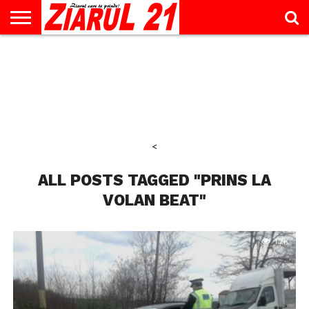
ACTUALITATE
INTERVIU
EDUCAŢIE
LIFESTYLE
OPINII
SPORT
ŞTIRI
UTILE
CONTACT
& TIMP
LIBER
<
ALL POSTS TAGGED "PRINS LA
VOLAN BEAT"
1.7K