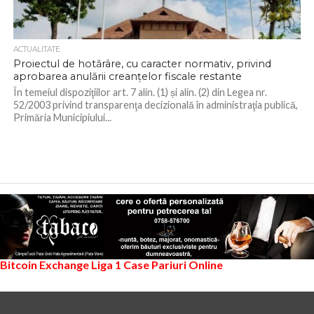
ACTUALITATE
Proiectul de hotărâre, cu caracter normativ, privind
aprobarea anulării creanțelor fiscale restante
În temeiul dispoziţiilor art. 7 alin. (1) și alin. (2) din Legea nr.
52/2003 privind transparenţa decizională în administraţia publică,
Primăria Municipiului...
Bitcoin Exchange
Liga 1
Case Pariuri Online