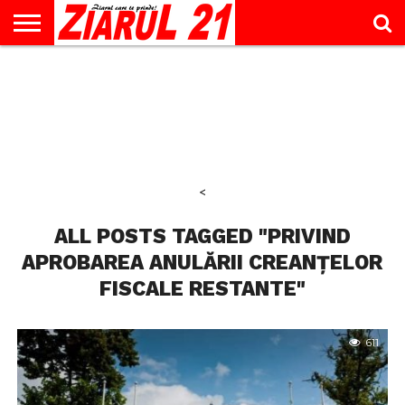
ACTUALITATE
INTERVIU
EDUCAŢIE
LIFESTYLE
OPINII
SPORT
ŞTIRI
UTILE
CONTACT
& TIMP
LIBER
<
ALL POSTS TAGGED "PRIVIND
APROBAREA ANULĂRII CREANȚELOR
FISCALE RESTANTE"
611