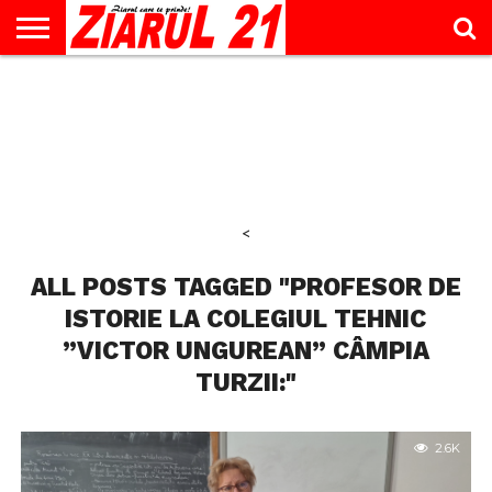
ACTUALITATE
INTERVIU
EDUCAŢIE
LIFESTYLE
OPINII
SPORT
ŞTIRI
UTILE
CONTACT
& TIMP
LIBER
<
ALL POSTS TAGGED "PROFESOR DE
ISTORIE LA COLEGIUL TEHNIC
”VICTOR UNGUREAN” CÂMPIA
TURZII:"
2.6K