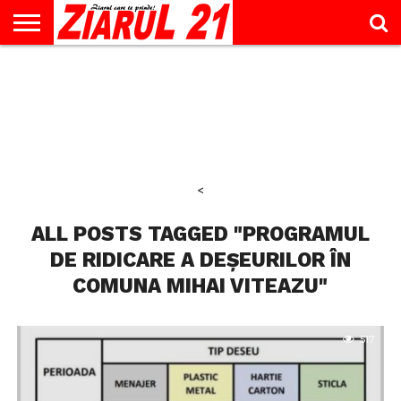
ACTUALITATE
INTERVIU
EDUCAŢIE
LIFESTYLE
OPINII
SPORT
ŞTIRI
UTILE
CONTACT
& TIMP
LIBER
<
ALL POSTS TAGGED "PROGRAMUL
DE RIDICARE A DEȘEURILOR ÎN
COMUNA MIHAI VITEAZU"
517