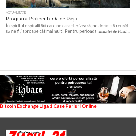
ACTUALITATE
Programul Salinei Turda de Paști
În spiritul ospitalității care ne caracterizează, ne dorim să reușiți
să ne fiți aproape cât mai mult! Pentru perioada 𝒗𝒂𝒄𝒂𝒏𝒕𝒆𝒊 𝒅𝒆 𝑷𝒂𝒔𝒕𝒊,...
Bitcoin Exchange
Liga 1
Case Pariuri Online