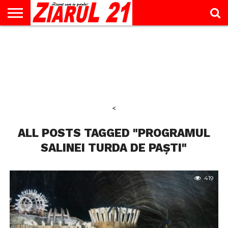
ACTUALITATE
INTERVIU
EDUCAŢIE
LIFESTYLE
OPINII
SPORT
ŞTIRI
UTILE
CONTACT
& TIMP
LIBER
<
ALL POSTS TAGGED "PROGRAMUL
SALINEI TURDA DE PAȘTI"
419