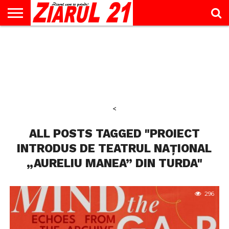
ACTUALITATE
INTERVIU
EDUCAŢIE
LIFESTYLE
OPINII
SPORT
ŞTIRI
UTILE
CONTACT
& TIMP
LIBER
<
ALL POSTS TAGGED "PROIECT
INTRODUS DE TEATRUL NAȚIONAL
„AURELIU MANEA” DIN TURDA"
296