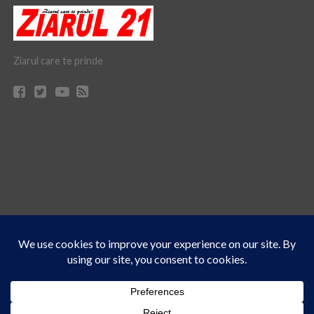
Ziarul care te prinde
Acest site folosește cookies. Navigând în continuare, vă exprimați acordul asupra folosirii