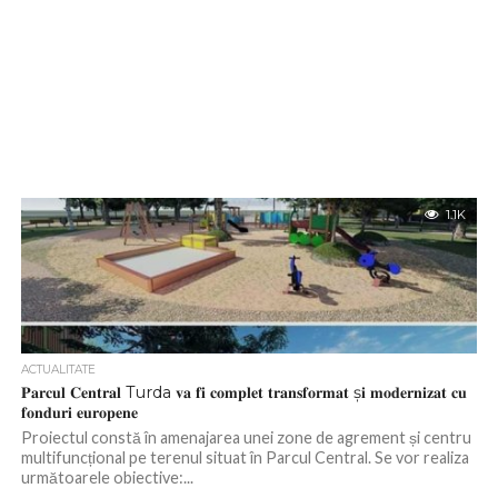
1.1K
ACTUALITATE
𝐏𝐚𝐫𝐜𝐮𝐥 𝐂𝐞𝐧𝐭𝐫𝐚𝐥 Turda 𝐯𝐚 𝐟𝐢 𝐜𝐨𝐦𝐩𝐥𝐞𝐭 𝐭𝐫𝐚𝐧𝐬𝐟𝐨𝐫𝐦𝐚𝐭 ș𝐢 𝐦𝐨𝐝𝐞𝐫𝐧𝐢𝐳𝐚𝐭 𝐜𝐮
𝐟𝐨𝐧𝐝𝐮𝐫𝐢 𝐞𝐮𝐫𝐨𝐩𝐞𝐧𝐞
Proiectul constă în amenajarea unei zone de agrement și centru
multifuncțional pe terenul situat în Parcul Central. Se vor realiza
următoarele obiective:...