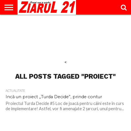
ACTUALITATE
INTERVIU
EDUCAŢIE
LIFESTYLE
OPINII
SPORT
ŞTIRI
UTILE
CONTACT
& TIMP
LIBER
<
ALL POSTS TAGGED "PROIECT"
ACTUALITATE
Incă un proiect „Turda Decide”, prinde contur
Proiectul Turda Decide #5 Loc de joacă pentru câini este în curs
de implementare! Astfel, vor fi amenajate 2 țarcuri, unul pentru...