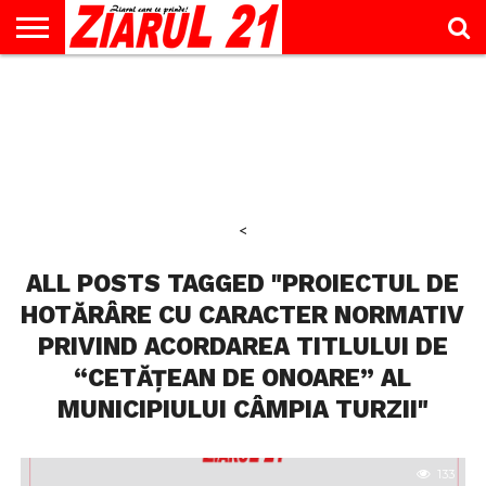
ACTUALITATE
INTERVIU
EDUCAŢIE
LIFESTYLE
OPINII
SPORT
ŞTIRI
UTILE
CONTACT
& TIMP
LIBER
<
ALL POSTS TAGGED "PROIECTUL DE
HOTĂRÂRE CU CARACTER NORMATIV
PRIVIND ACORDAREA TITLULUI DE
“CETĂȚEAN DE ONOARE” AL
MUNICIPIULUI CÂMPIA TURZII"
133